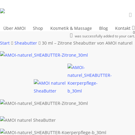
Skip
to
main
a
content
Über AMOI
Shop
Kosmetik & Massage
Blog
Kontakt
0
account
was successfully added to your cart.
Start
Sheabutter
30 ml – Zitrone Sheabutter von AMOI naturel