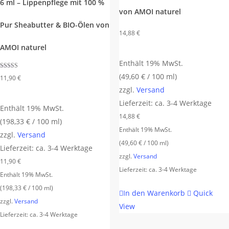
6 ml – Lippenpflege mit 100 %
von AMOI naturel
Pur Sheabutter & BIO-Ölen von
14,88
€
AMOI naturel
Enthält 19% MwSt.
Bewertet mit
(
49,60
€
/ 100 ml)
11,90
€
5.00
von 5
zzgl.
Versand
Lieferzeit: ca. 3-4 Werktage
Enthält 19% MwSt.
14,88
€
(
198,33
€
/ 100 ml)
Enthält 19% MwSt.
zzgl.
Versand
(
49,60
€
/ 100 ml)
Lieferzeit: ca. 3-4 Werktage
zzgl.
Versand
11,90
€
Lieferzeit: ca. 3-4 Werktage
Enthält 19% MwSt.
(
198,33
€
/ 100 ml)
In den Warenkorb
Quick
zzgl.
Versand
View
Lieferzeit: ca. 3-4 Werktage