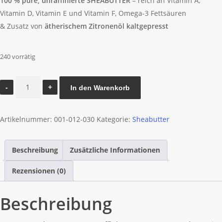
100 % pure, unraffinierte SHEABUTTER
– reich an Vitamin A,
Vitamin D, Vitamin E und Vitamin F, Omega-3 Fettsäuren
& Zusatz von
ätherischem Zitronenöl kaltgepresst
240 vorrätig
30
In den Warenkorb
ml
-
Artikelnummer:
001-012-030
Kategorie:
Sheabutter
Zitrone
Sheabutter
von
Beschreibung
Zusätzliche Informationen
AMOI
Rezensionen (0)
naturel
Menge
Beschreibung